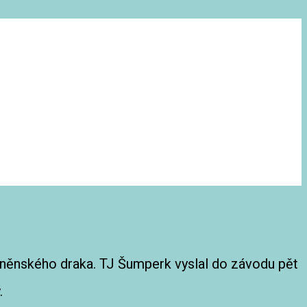
Brněnského draka. TJ Šumperk vyslal do závodu pět
.