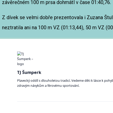
závěrečném 100 m prsa dohmátl v čase 01:40,76.
Z dívek se velmi dobře prezentovala i Zuzana Štul
neztratila ani na 100 m VZ (01:13,44), 50 m VZ (0
TJ Šumperk
Plavecký oddíl s dlouholetou tradicí. Vedeme děti k lásce k pohy
zdravým návykům a férovému sportování.