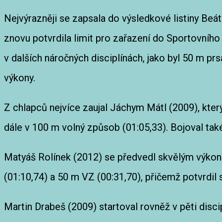
Nejvýrazněji se zapsala do výsledkové listiny Beát
znovu potvrdila limit pro zařazení do Sportovního 
v dalších náročných disciplínách, jako byl 50 m pr
výkony.
Z chlapců nejvíce zaujal Jáchym Mátl (2009), který
dále v 100 m volný způsob (01:05,33). Bojoval tak
Matyáš Rolínek (2012) se předvedl skvělým výkone
(01:10,74) a 50 m VZ (00:31,70), přičemž potvrdil 
Martin Drabeš (2009) startoval rovněž v pěti disci