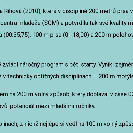
a Říhová (2010), která v disciplíně 200 metrů prsa 
centra mládeže (SCM) a potvrdila tak své kvality me
sa (00:35,75), 100 m prsa (01:18,00) a 200 m poloho
 zvládl náročný program s pěti starty. Vynikl zejmé
é v technicky obtížných disciplínách – 200 m motýl
m na 200 m volný způsob, který doplaval v čase 02
svůj potenciál mezi mladšími ročníky.
plínách, z nichž nejlépe si vedl na 100 m volný způs