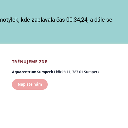
otýlek, kde zaplavala čas 00:34,24, a dále se
TRÉNUJEME ZDE
Aquacentrum Šumperk
Lidická 11, 787 01 Šumperk
Napište nám