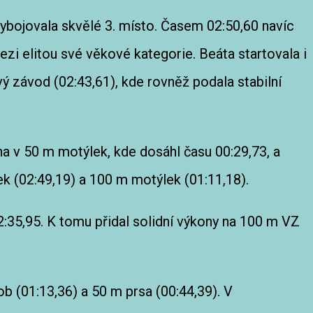
vybojovala skvělé 3. místo. Časem 02:50,60 navíc
zi elitou své věkové kategorie. Beáta startovala i
vý závod (02:43,61), kde rovněž podala stabilní
na v 50 m motýlek, kde dosáhl času 00:29,73, a
ek (02:49,19) a 100 m motýlek (01:11,18).
:35,95. K tomu přidal solidní výkony na 100 m VZ
ob (01:13,36) a 50 m prsa (00:44,39). V