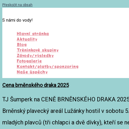
Přeskočit na obsah
S námi do vody!
Hlavní stránka
Aktuality
Blog
Tréninkové skupiny
Závody/výsledky
Fotogalerie
Kontakt/platby/sponzoring
Naše úspěchy
Cena brněnského draka 2025
TJ Šumperk na CENĚ BRNĚNSKÉHO DRAKA 2025: Beá
Brněnský plavecký areál Lužánky hostil v sobotu 
mladých plavců (tři chlapci a dvě dívky), kteří se ne