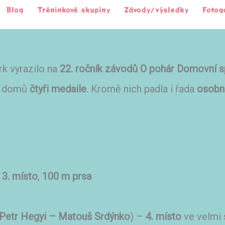
Blog
Tréninkové skupiny
Závody/výsledky
Fotog
k vyrazilo na
22. ročník závodů O pohár Domovní s
ci domů
čtyři medaile
. Kromě nich padla i řada
osobn

3. místo
,
100 m prsa
Petr Hegyi – Matouš Srdýnko
) –
4. místo
ve velmi 