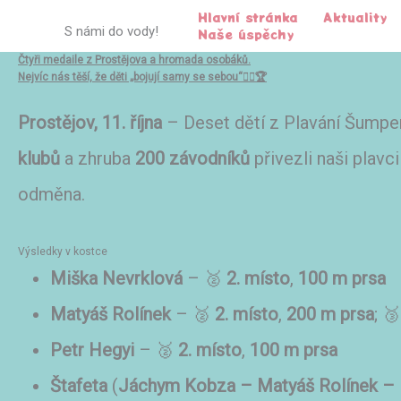
Přeskočit
Hlavní stránka
Aktuality
na
S námi do vody!
Naše úspěchy
obsah
Čtyři medaile z Prostějova a hromada osobáků.
Nejvíc nás těší, že děti „bojují samy se sebou“🏊‍♀️🏆
Prostějov, 11. října
– Deset dětí z Plavání Šumper
klubů
a zhruba
200 závodníků
přivezli naši plav
odměna.
Výsledky v kostce
Miška Nevrklová
– 🥈
2. místo
,
100 m prsa
Matyáš Rolínek
– 🥈
2. místo
,
200 m prsa
; 
Petr Hegyi
– 🥈
2. místo
,
100 m prsa
Štafeta
(
Jáchym Kobza – Matyáš Rolínek – 