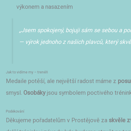
výkonem a nasazením
„Jsem spokojený, bojuji sám se sebou a po
— výrok jednoho z našich plavců, který skv
Jak to vidíme my – trenéři
Medaile potěší, ale největší radost máme z
posu
smysl.
Osobáky
jsou symbolem poctivého tréninku
Poděkování
Děkujeme pořadatelům v Prostějově za
skvěle z