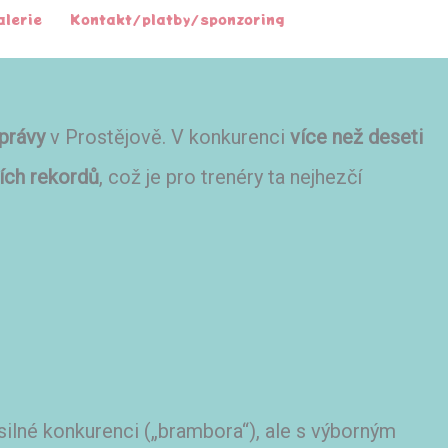
alerie
Kontakt/platby/sponzoring
právy
v Prostějově. V konkurenci
více než deseti
ích rekordů
, což je pro trenéry ta nejhezčí
silné konkurenci („brambora“), ale s výborným