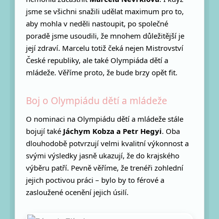
jsme se všichni snažili udělat maximum pro to,
aby mohla v neděli nastoupit, po společné
poradě jsme usoudili, že mnohem důležitější je
její zdraví. Marcelu totiž čeká nejen Mistrovství
České republiky, ale také Olympiáda dětí a
mládeže. Věříme proto, že bude brzy opět fit.
Boj o Olympiádu dětí a mládeže
O nominaci na Olympiádu dětí a mládeže stále
bojují také
Jáchym Kobza a Petr Hegyi
. Oba
dlouhodobě potvrzují velmi kvalitní výkonnost a
svými výsledky jasně ukazují, že do krajského
výběru patří. Pevně věříme, že trenéři zohlední
jejich poctivou práci – bylo by to férové a
zasloužené ocenění jejich úsilí.