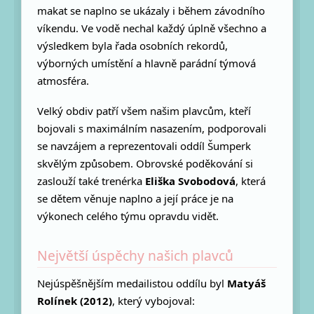
makat se naplno se ukázaly i během závodního
víkendu. Ve vodě nechal každý úplně všechno a
výsledkem byla řada osobních rekordů,
výborných umístění a hlavně parádní týmová
atmosféra.
Velký obdiv patří všem našim plavcům, kteří
bojovali s maximálním nasazením, podporovali
se navzájem a reprezentovali oddíl Šumperk
skvělým způsobem. Obrovské poděkování si
zaslouží také trenérka
Eliška Svobodová
, která
se dětem věnuje naplno a její práce je na
výkonech celého týmu opravdu vidět.
Největší úspěchy našich plavců
Nejúspěšnějším medailistou oddílu byl
Matyáš
Rolínek (2012)
, který vybojoval: