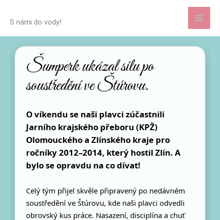
Přeskočit
na
S námi do vody!
obsah
Šumperk ukázal sílu po
soustředění ve Štúrovu.
O víkendu se naši plavci zúčastnili
Jarního krajského přeboru (KPŽ)
Olomouckého a Zlínského kraje pro
ročníky 2012–2014, který hostil Zlín. A
bylo se opravdu na co dívat!
Celý tým přijel skvěle připravený po nedávném
soustředění ve Štúrovu, kde naši plavci odvedli
obrovský kus práce. Nasazení, disciplína a chuť