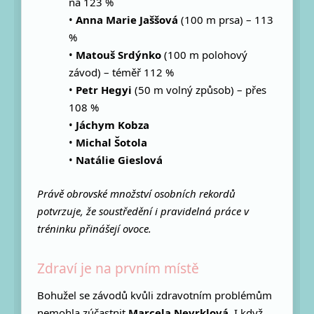
na 123 %
•
Anna Marie Jaššová
(100 m prsa) – 113
%
•
Matouš Srdýnko
(100 m polohový
závod) – téměř 112 %
•
Petr Hegyi
(50 m volný způsob) – přes
108 %
•
Jáchym Kobza
•
Michal Šotola
•
Natálie Gieslová
Právě obrovské množství osobních rekordů
potvrzuje, že soustředění i pravidelná práce v
tréninku přinášejí ovoce.
Zdraví je na prvním místě
Bohužel se závodů kvůli zdravotním problémům
nemohla zúčastnit
Marcela Nevrklová
. I když